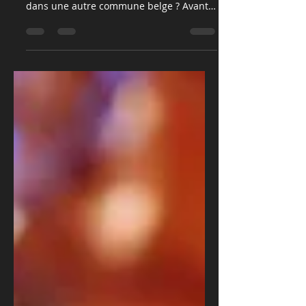
Vous prévoyez un spectacle
pyrotechnique à Liège, à Charleroi ou
dans une autre commune belge ? Avant
d’allumer la première mèche, il y a une
étape que beaucoup négligent : le
stockage sécurisé de vos feux d’artifice.
Un mauvais stockage peut provoquer une
explosion accidentelle. Les conséquences
? Des blessures graves, un incendie, voire
des dommages matériels importants.
Voici ce que vous devez savoir pour éviter
ces risques. Combien de temps peut-on
stocker des feux d’arti