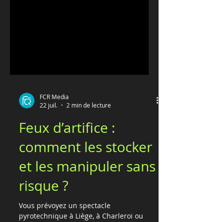
FCR Media
22 juil.
2 min de lecture
Feux d’artifice :
comment les stocker
et les manipuler sans
risque ?