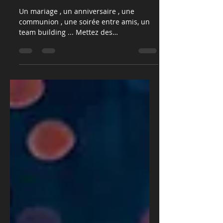
d’artifice pour votre
événement ?
Un mariage , un anniversaire , une
communion , une soirée entre amis, un
team building ... Mettez des
scintillements dans les yeux de vos
invités grâce des feux d’artifice ! Face à la
multitude d’options disponibles, Tristar
SD vous donne quelques conseils
concrets pour vous aider à faire le bon
choix. Déterminez le type d’événement et
l’ambiance souhaitée Un feu d’artifice
peut être discret et élégant, ou au
contraire flamboyant et grandiose. Tout
dépend de l’atmosphère