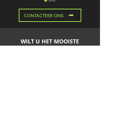
CONTACTEER ONS
WILT U HET MOOISTE
VUURWERK VERKOPEN, OF
UW FEEST AFSLUITEN MET
EEN SPECTACULAIRE
VUURWERKSHOW? NEEM
DAN CONTACT OP MET HET
TRISTAR TEAM IN ENGIS
(LUIK).
CONTACTEER ONS