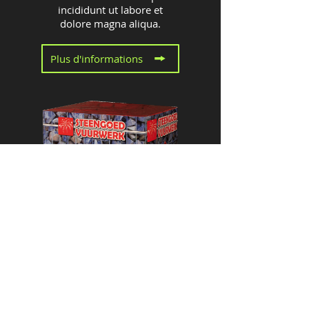
incididunt ut labore et
dolore magna aliqua.
Plus d'informations
Lorem ipsum dolor sit amet,
consectetur adipiscing elit,
sed do eiusmod tempor
incididunt ut labore et
dolore magna aliqua.